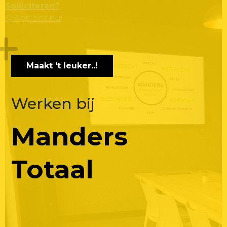
Solliciteren?
App ons nu!
Maakt 't leuker..!
Werken bij
Manders
Totaal