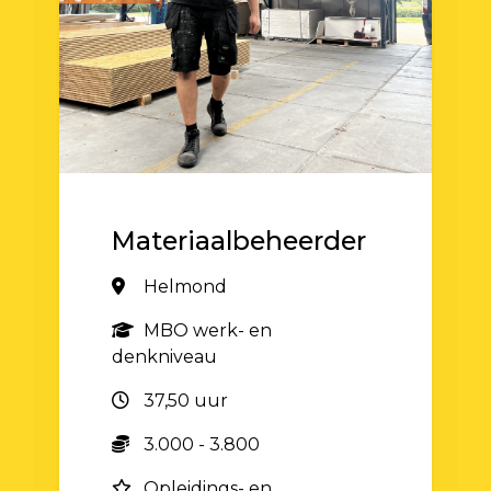
Materiaalbeheerder
Helmond
MBO werk- en
denkniveau
37,50 uur
3.000 - 3.800
Opleidings- en