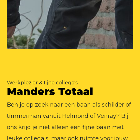
Werkplezier & fijne collega's
Manders Totaal
Ben je op zoek naar een baan als schilder of
timmerman vanuit Helmond of Venray? Bij
ons krijg je niet alleen een fijne baan met
leuke collega’s, maar ook ruimte voor jouw