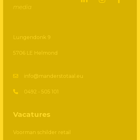
media
Lungendonk 9
5706 LE Helmond
info@manderstotaal.eu
0492 - 505 101
Vacatures
Voorman schilder retail