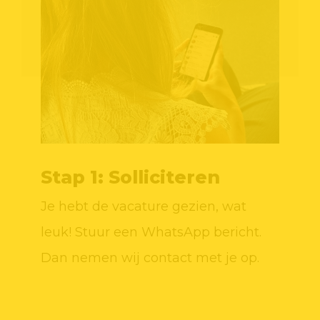
Stap 1: Solliciteren
S
c
Je hebt de vacature gezien, wat
We
leuk! Stuur een WhatsApp bericht.
pl
e
Dan nemen wij contact met je op.
ke
oud