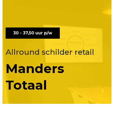
Solliciteren?
App ons nu!
30 - 37,50 uur p/w
Allround schilder retail
Manders
Totaal