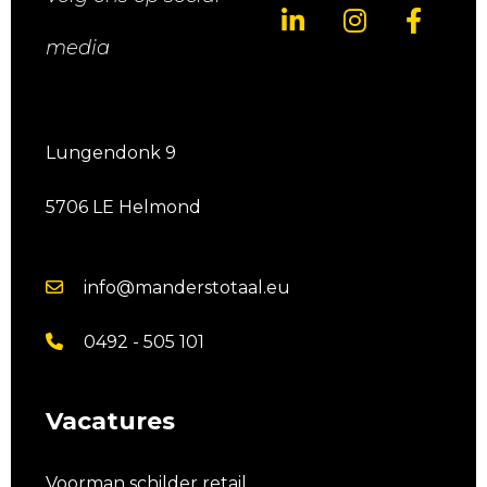
media
Lungendonk 9
5706 LE Helmond
info@manderstotaal.eu
0492 - 505 101
Vacatures
Voorman schilder retail