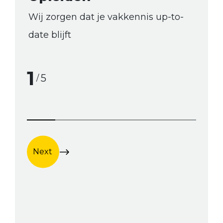
Wij zorgen dat je vakkennis up-to-
We
date blijft
lev
1
5
/
Next