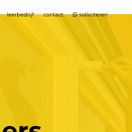
leerbedrijf
contact
solliciteren
ers