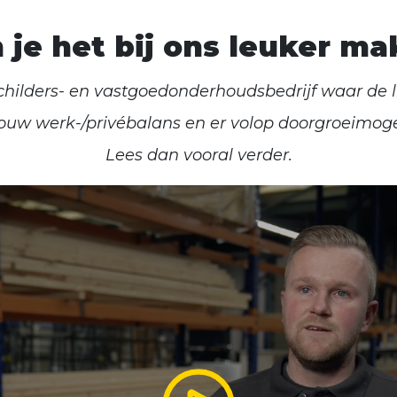
je het bij ons leuker m
childers- en vastgoedonderhoudsbedrijf waar de lij
 jouw werk-/privébalans en er volop doorgroeimoge
Lees dan vooral verder.