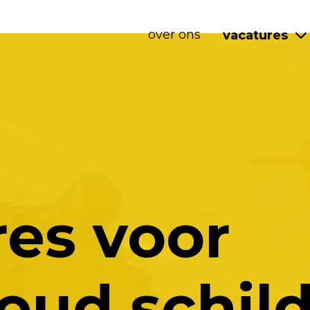
over ons
vacatures
es voor
oud schild