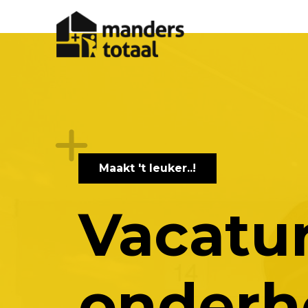
Solliciteren?
App ons nu!
Maakt 't leuker..!
Vacatur
onderh