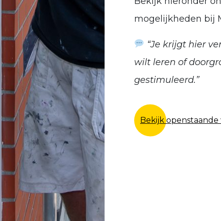
Bekijk hieronder o
mogelijkheden bij 
“Je krijgt hier ve
wilt leren of doorg
gestimuleerd.”
Bekijk openstaande