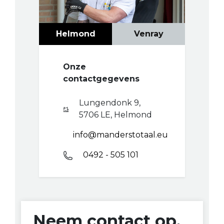
Helmond
Venray
Onze
contactgegevens
Lungendonk 9,
5706 LE, Helmond
info@manderstotaal.eu
0492 - 505 101
Neem contact op.